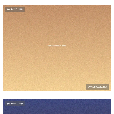
与选手
突围之战XYG全力冲击KPL夏季赛
资格