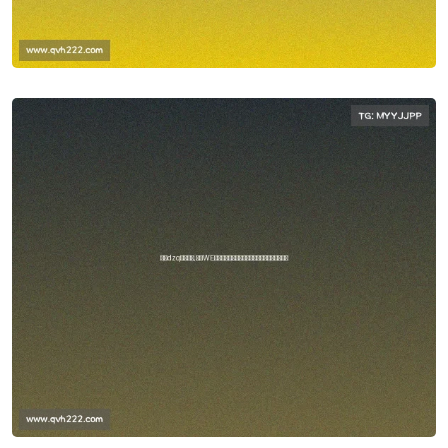
邓亚萍儿子打什么游戏
西安dzq电子竞技,西安WE电子竞
技俱乐部微博送祝福，致敬创始人