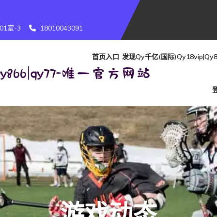
1室-3
18010043091
首页入口
发现qy千亿(国际)qy18vip|qy
登
游戏动态