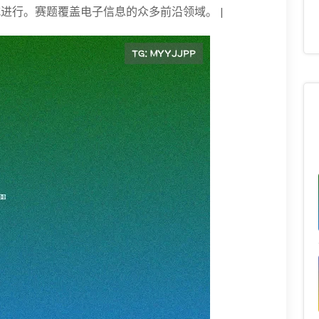
进行。赛题覆盖电子信息的众多前沿领域。 |