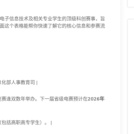
电子信息技术及相关专业学生的顶级科创赛事，旨
面这个表格能帮你快速了解它的核心信息和参赛流
化部人事教育司 |
竞赛逢双数年举办。下一届省级电赛预计在
2026年
包括高职高专学生）。 |