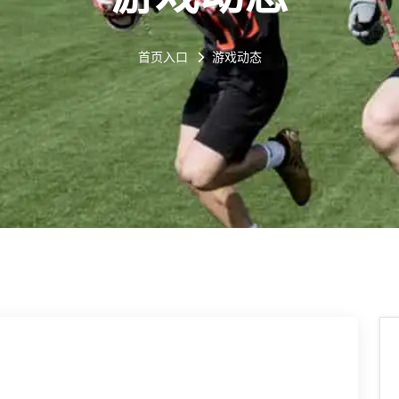
首页入口
游戏动态