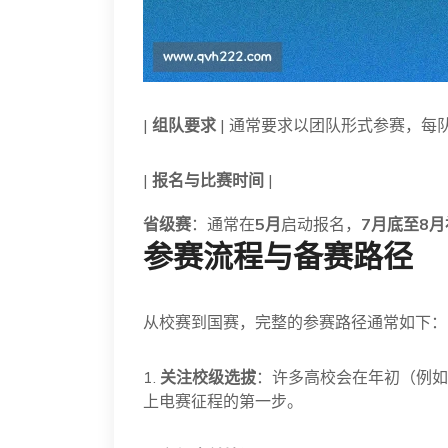
|
组队要求
| 通常要求以团队形式参赛，每
|
报名与比赛时间
|
省级赛
：通常在
5月
启动报名，
7月底至8月
参赛流程与备赛路径
从校赛到国赛，完整的参赛路径通常如下：
1.
关注校级选拔
：许多高校会在年初（例如
上电赛征程的第一步。