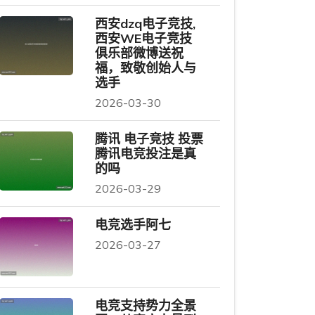
西安dzq电子竞技,
西安WE电子竞技
俱乐部微博送祝
福，致敬创始人与
选手
2026-03-30
腾讯 电子竞技 投票
腾讯电竞投注是真
的吗
2026-03-29
电竞选手阿七
2026-03-27
电竞支持势力全景