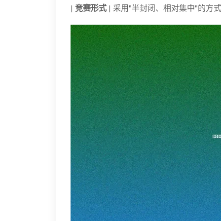
|
竞赛形式
| 采用
"半封闭、相对集中"
的方式