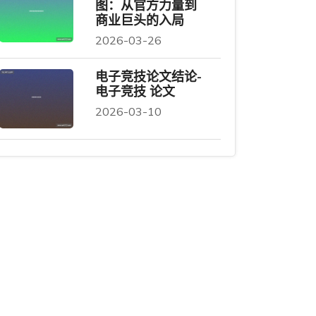
图：从官方力量到
商业巨头的入局
2026-03-26
电子竞技论文结论-
电子竞技 论文
2026-03-10