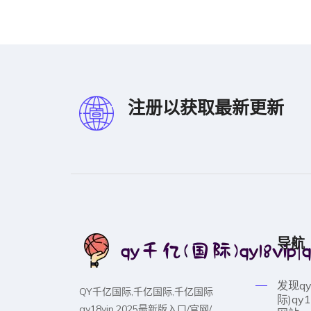
注册以获取最新更新
导航
发现q
QY千亿国际,千亿国际,千亿国际
际)qy
qy18vip,2025最新版入口/官网/