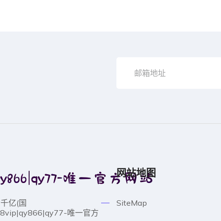
网站地图
y千亿(国
SiteMap
18vip|qy866|qy77-唯一官方