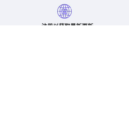
注册以获取最新更新
提交
QY千亿国际,千亿国际,千亿国际qy18vip,2025最新