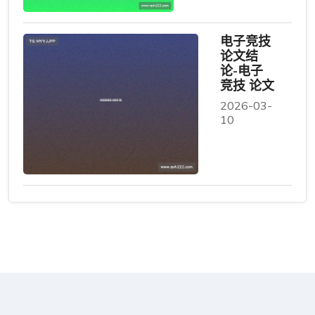
电子竞技
论文结
论-电子
竞技 论文
2026-03-
10