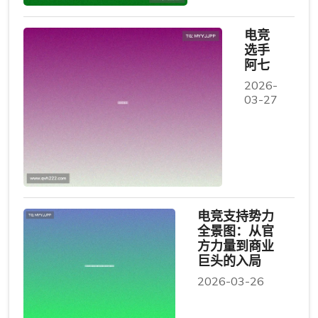
电竞
选手
阿七
2026-
03-27
电竞支持势力
全景图：从官
方力量到商业
巨头的入局
2026-03-26