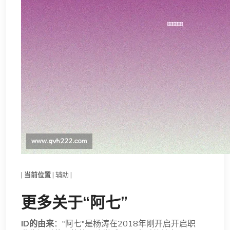
|
当前位置
| 辅助 |
更多关于“阿七”
ID的由来
："阿七"是杨涛在2018年刚开启开启职