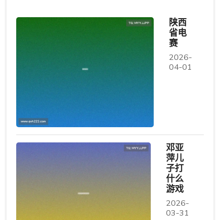
陕西
省电
赛
2026-
04-01
邓亚
萍儿
子打
什么
游戏
2026-
03-31