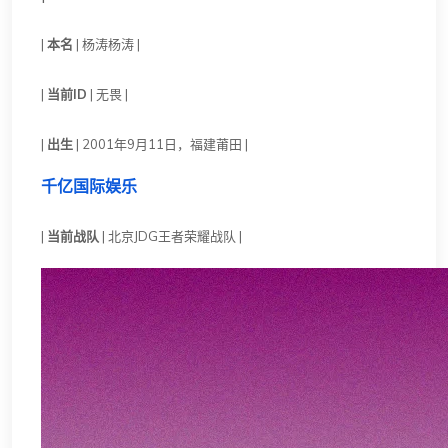
|
本名
| 杨涛杨涛 |
|
当前ID
| 无畏 |
|
出生
| 2001年9月11日，福建莆田 |
千亿国际娱乐
|
当前战队
| 北京JDG王者荣耀战队 |